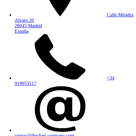
Calle Mendez
Alvaro 20
28045 Madrid
España
+34
919053117
ventas@flexfuel-company.com