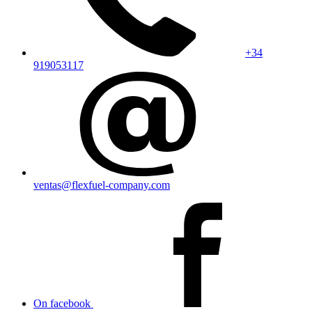
+34
919053117
ventas@flexfuel-company.com
On facebook