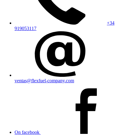
+34
919053117
ventas@flexfuel-company.com
On facebook