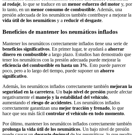
al rodaje
, lo que se traduce en un
menor esfuerzo del motor
y, por
lo tanto, en un
menor consumo de combustible
. Además, una
presión adecuada de los neumáticos también contribuye a mejorar la
vida útil de los neumáticos
y a
reducir el desgaste
.
Beneficios de mantener los neumáticos inflados
Mantener los neumáticos correctamente inflados tiene una serie de
beneficios significativos
. En primer lugar, te ayudará a
ahorrar
dinero en combustible
a largo plazo. Estudios han demostrado que
tener los neumáticos con la presión adecuada puede mejorar la
eficiencia del combustible en hasta un 3%
. Esto puede parecer
poco, pero a lo largo del tiempo, puede suponer un
ahorro
significativo
.
Además, los neumáticos inflados correctamente también
mejoran la
seguridad en la carretera
. Un
bajo nivel de presión
puede afectar
negativamente el
manejo y la estabilidad del vehículo
,
aumentando el
riesgo de accidentes
. Los neumáticos inflados
correctamente garantizan una
mejor tracción y frenado
, lo que
hace que sea más fácil
controlar el vehículo en todo momento
.
Por último, mantener los neumáticos inflados correctamente también
prolonga la vida útil de los neumáticos
. Un bajo nivel de presión
puede causar un
desgaste desigual
de los neumáticos, lo que resulta