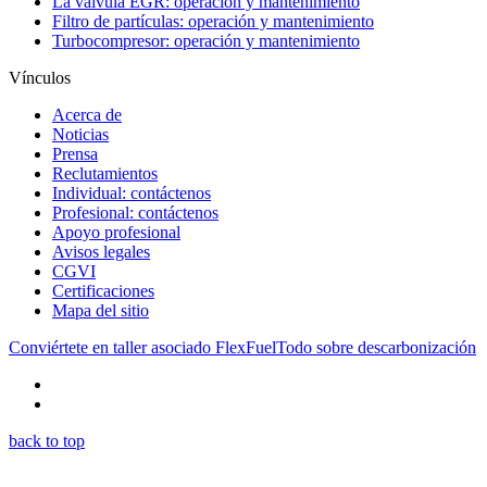
La válvula EGR: operación y mantenimiento
Filtro de partículas: operación y mantenimiento
Turbocompresor: operación y mantenimiento
Vínculos
Acerca de
Noticias
Prensa
Reclutamientos
Individual: contáctenos
Profesional: contáctenos
Apoyo profesional
Avisos legales
CGVI
Certificaciones
Mapa del sitio
Conviértete en taller asociado FlexFuel
Todo sobre descarbonización
back to top