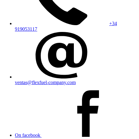
+34
919053117
ventas@flexfuel-company.com
On facebook