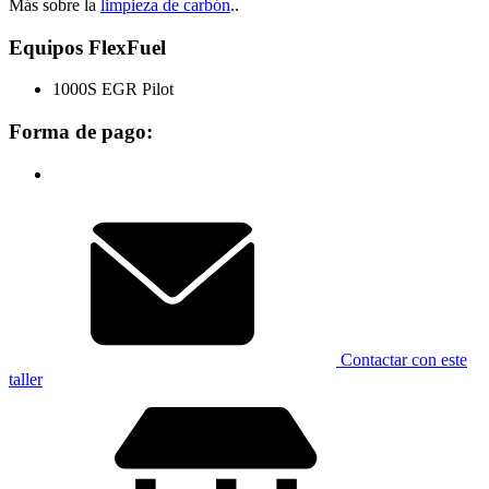
Más sobre la
limpieza de carbón
..
Equipos FlexFuel
1000S EGR Pilot
Forma de pago:
Contactar con este
taller