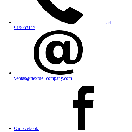
+34
919053117
ventas@flexfuel-company.com
On facebook