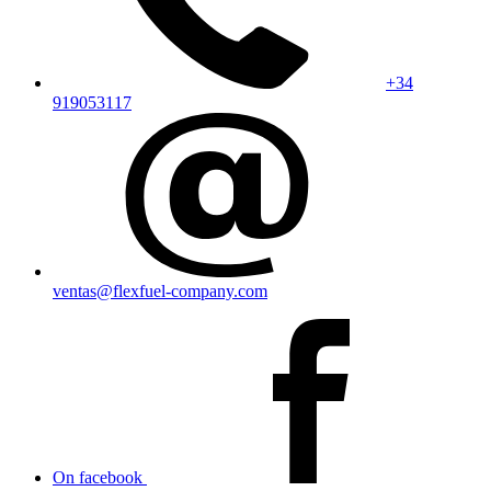
+34
919053117
ventas@flexfuel-company.com
On facebook