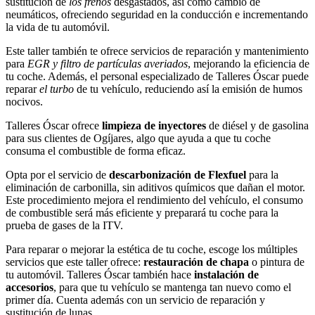
sustitución de
los frenos
desgastados, así como cambio de
neumáticos, ofreciendo seguridad en la conducción e incrementando
la vida de tu automóvil.
Este taller también te ofrece servicios de reparación y mantenimiento
para
EGR y filtro de partículas averiados
, mejorando la eficiencia de
tu coche. Además, el personal especializado de Talleres Óscar puede
reparar
el turbo
de tu vehículo, reduciendo así la emisión de humos
nocivos.
Talleres Óscar ofrece
limpieza de inyectores
de diésel y de gasolina
para sus clientes de Ogíjares, algo que ayuda a que tu coche
consuma el combustible de forma eficaz.
Opta por el servicio de
descarbonización de Flexfuel
para la
eliminación de carbonilla, sin aditivos químicos que dañan el motor.
Este procedimiento mejora el rendimiento del vehículo, el consumo
de combustible será más eficiente y preparará tu coche para la
prueba de gases de la ITV.
Para reparar o mejorar la estética de tu coche, escoge los múltiples
servicios que este taller ofrece:
restauración de chapa
o pintura de
tu automóvil. Talleres Óscar también hace
instalación de
accesorios
, para que tu vehículo se mantenga tan nuevo como el
primer día. Cuenta además con un servicio de reparación y
sustitución de lunas.