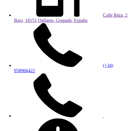
Calle Ibiza, 2
Bajo, 18151 Ogíjares, Granada, España
(+34)
958966422