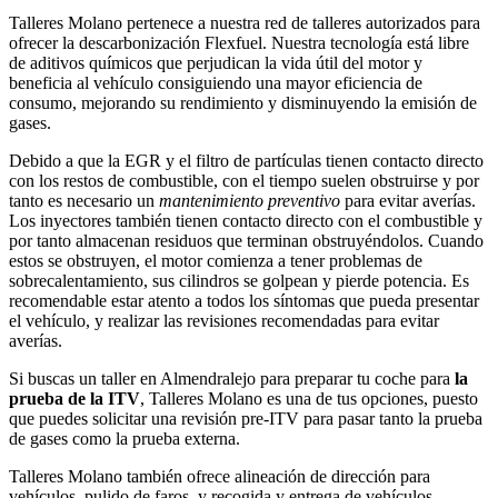
Talleres Molano pertenece a nuestra red de talleres autorizados para
ofrecer la descarbonización Flexfuel. Nuestra tecnología está libre
de aditivos químicos que perjudican la vida útil del motor y
beneficia al vehículo consiguiendo una mayor eficiencia de
consumo, mejorando su rendimiento y disminuyendo la emisión de
gases.
Debido a que la EGR y el filtro de partículas tienen contacto directo
con los restos de combustible, con el tiempo suelen obstruirse y por
tanto es necesario un
mantenimiento preventivo
para evitar averías.
Los inyectores también tienen contacto directo con el combustible y
por tanto almacenan residuos que terminan obstruyéndolos. Cuando
estos se obstruyen, el motor comienza a tener problemas de
sobrecalentamiento, sus cilindros se golpean y pierde potencia. Es
recomendable estar atento a todos los síntomas que pueda presentar
el vehículo, y realizar las revisiones recomendadas para evitar
averías.
Si buscas un taller en Almendralejo para preparar tu coche para
la
prueba de la
ITV
, Talleres Molano es una de tus opciones, puesto
que puedes solicitar una revisión pre-ITV para pasar tanto la prueba
de gases como la prueba externa.
Talleres Molano también ofrece alineación de dirección para
vehículos, pulido de faros, y recogida y entrega de vehículos.