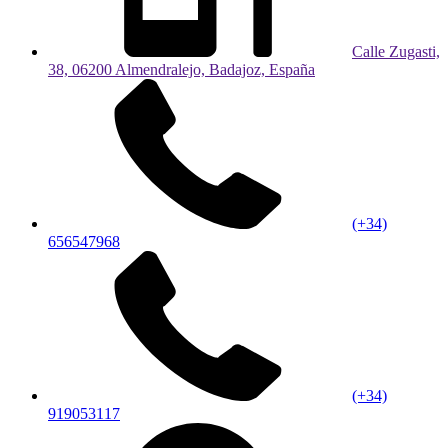
Calle Zugasti,
38, 06200 Almendralejo, Badajoz, España
(+34)
656547968
(+34)
919053117