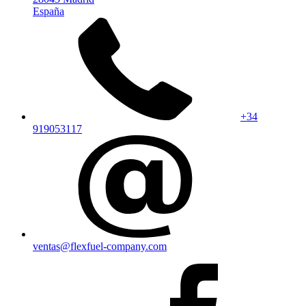
España
+34
919053117
ventas@flexfuel-company.com