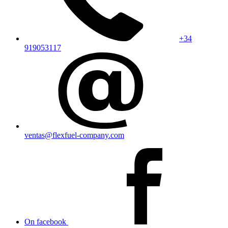
+34
919053117
ventas@flexfuel-company.com
On facebook