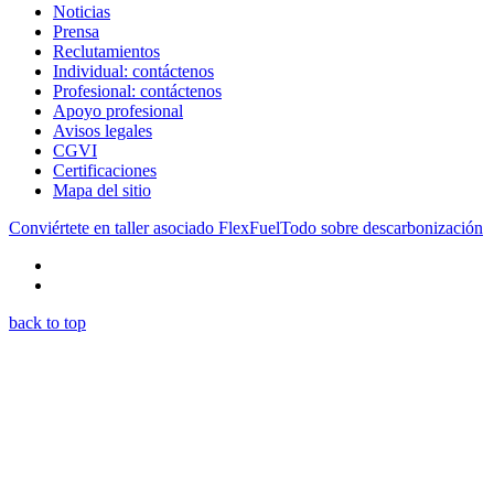
Noticias
Prensa
Reclutamientos
Individual: contáctenos
Profesional: contáctenos
Apoyo profesional
Avisos legales
CGVI
Certificaciones
Mapa del sitio
Conviértete en taller asociado FlexFuel
Todo sobre descarbonización
back to top