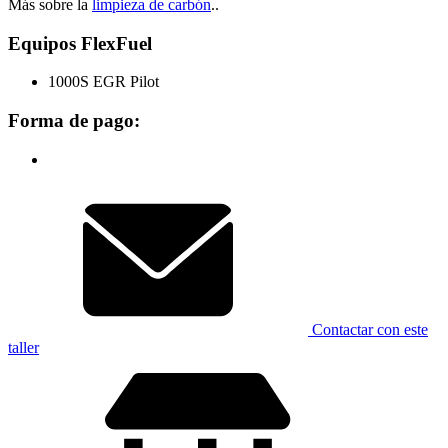
Más sobre la
limpieza de carbón
..
Equipos FlexFuel
1000S EGR Pilot
Forma de pago:
Contactar con este
taller