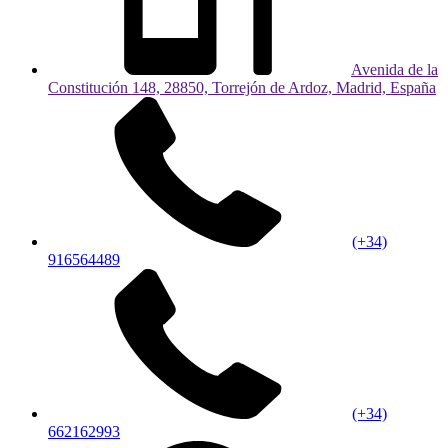
Avenida de la
Constitución 148, 28850, Torrejón de Ardoz, Madrid, España
(+34)
916564489
(+34)
662162993