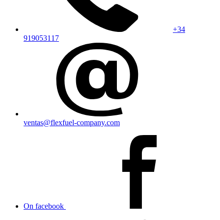
+34
919053117
ventas@flexfuel-company.com
On facebook