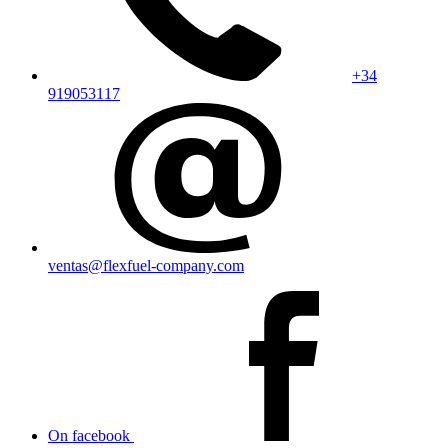
+34
919053117
ventas@flexfuel-company.com
On facebook