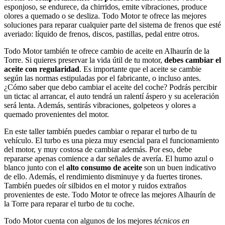
esponjoso, se endurece, da chirridos, emite vibraciones, produce
olores a quemado o se desliza. Todo Motor te ofrece las mejores
soluciones para reparar cualquier parte del sistema de frenos que esté
averiado: líquido de frenos, discos, pastillas, pedal entre otros.
Todo Motor también te ofrece cambio de aceite en Alhaurín de la
Torre. Si quieres preservar la vida útil de tu motor,
debes cambiar el
aceite con regularidad
. Es importante que el aceite se cambie
según las normas estipuladas por el fabricante, o incluso antes.
¿Cómo saber que debo cambiar el aceite del coche? Podrás percibir
un tictac al arrancar, el auto tendrá un ralentí áspero y su aceleración
será lenta. Además, sentirás vibraciones, golpeteos y olores a
quemado provenientes del motor.
En este taller también puedes cambiar o reparar el turbo de tu
vehículo. El turbo es una pieza muy esencial para el funcionamiento
del motor, y muy costosa de cambiar además. Por eso, debe
repararse apenas comience a dar señales de avería. El humo azul o
blanco junto con el
alto consumo de aceite
son un buen indicativo
de ello. Además, el rendimiento disminuye y da fuertes tirones.
También puedes oír silbidos en el motor y ruidos extraños
provenientes de este. Todo Motor te ofrece las mejores Alhaurín de
la Torre para reparar el turbo de tu coche.
Todo Motor cuenta con algunos de los mejores
técnicos en