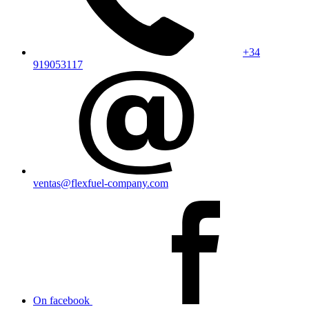
+34
919053117
ventas@flexfuel-company.com
On facebook