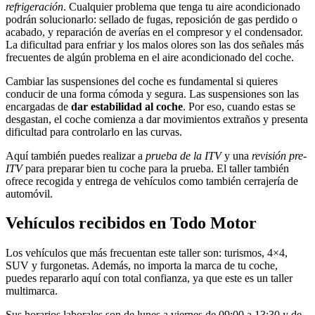
refrigeración
. Cualquier problema que tenga tu aire acondicionado
podrán solucionarlo: sellado de fugas, reposición de gas perdido o
acabado, y reparación de averías en el compresor y el condensador.
La dificultad para enfriar y los malos olores son las dos señales más
frecuentes de algún problema en el aire acondicionado del coche.
Cambiar las suspensiones del coche es fundamental si quieres
conducir de una forma cómoda y segura. Las suspensiones son las
encargadas de
dar estabilidad al coche
. Por eso, cuando estas se
desgastan, el coche comienza a dar movimientos extraños y presenta
dificultad para controlarlo en las curvas.
Aquí también puedes realizar a
prueba de la ITV
y una
revisión pre-
ITV
para preparar bien tu coche para la prueba. El taller también
ofrece recogida y entrega de vehículos como también cerrajería de
automóvil.
Vehículos recibidos en Todo Motor
Los vehículos que más frecuentan este taller son: turismos, 4×4,
SUV y furgonetas. Además, no importa la marca de tu coche,
puedes repararlo aquí con total confianza, ya que este es un taller
multimarca.
Sus horarios laborales son de lunes a viernes de 09:00 a 13:30 y de