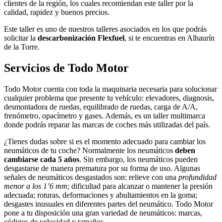
clientes de la región, los cuales recomiendan este taller por la
calidad, rapidez y buenos precios.
Este taller es uno de nuestros talleres asociados en los que podrás
solicitar la
descarbonización Flexfuel
, si te encuentras en Alhaurín
de la Torre.
Servicios de Todo Motor
Todo Motor cuenta con toda la maquinaria necesaria para solucionar
cualquier problema que presente tu vehículo: elevadores, diagnosis,
desmontadora de ruedas, equilibrado de ruedas, carga de A/A,
frenómetro, opacímetro y gases. Además, es un taller multimarca
donde podrás reparar las marcas de coches más utilizadas del país.
¿Tienes dudas sobre si es el momento adecuado para cambiar los
neumáticos de tu coche? Normalmente los neumáticos
deben
cambiarse cada 5 años
. Sin embargo, los neumáticos pueden
desgastarse de manera prematura por su forma de uso. Algunas
señales de neumáticos desgastados son: relieve con una
profundidad
menor a los 1’6 mm
; dificultad para alcanzar o mantener la presión
adecuada; roturas, deformaciones y abultamientos en la goma;
desgastes inusuales en diferentes partes del neumático. Todo Motor
pone a tu disposición una gran variedad de neumáticos: marcas,
códigos de velocidad y tamaños.