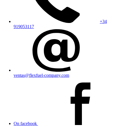
+34
919053117
ventas@flexfuel-company.com
On facebook