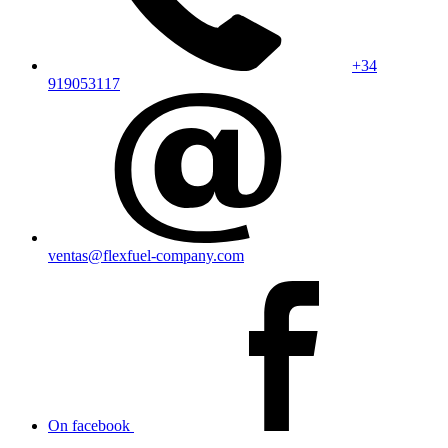
+34
919053117
ventas@flexfuel-company.com
On facebook