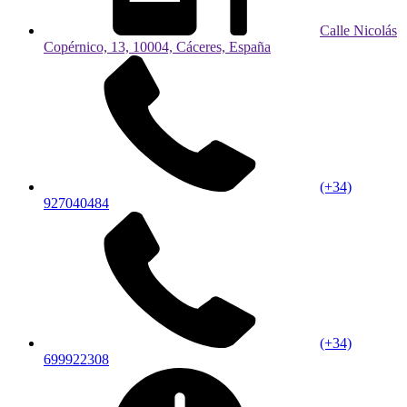
Calle Nicolás
Copérnico, 13, 10004, Cáceres, España
(+34)
927040484
(+34)
699922308