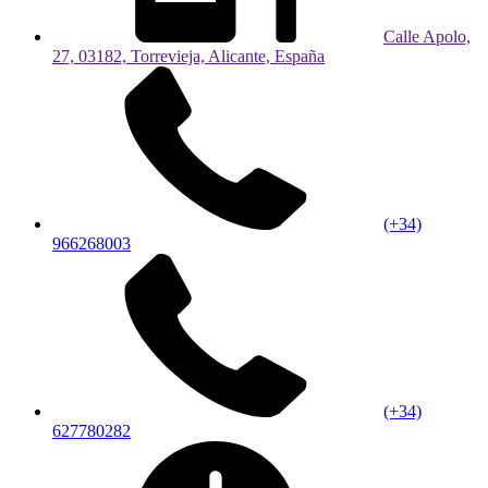
Calle Apolo,
27, 03182, Torrevieja, Alicante, España
(+34)
966268003
(+34)
627780282