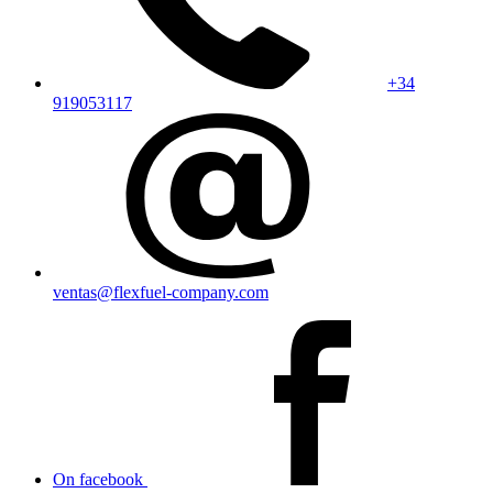
+34
919053117
ventas@flexfuel-company.com
On facebook