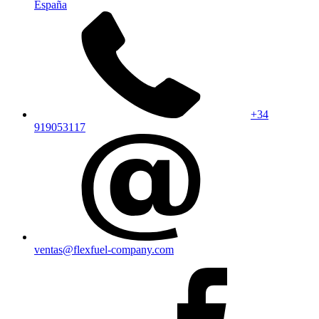
España
+34
919053117
ventas@flexfuel-company.com