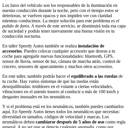
Los faros del vehículo son los responsables de la iluminación en
nuestra conducción durante la noche, pero con el tiempo estos se
deterioran, se vuelven opacos y nos impiden ver con claridad
mientras conducimos. La mejor solución para este problema es
el
pulido de faros
. A través de este servicio, se disminuirá toda esa capa
de suciedad y podrás tener nuevamente una buena visión en tu
conducción nocturna.
En taller Speedy Autos también se realiza
instalación de
accesorios
. Puedes colocar cualquier accesorio que deseas a tu
coche para agregarle nuevas funcionalidades: bluetooth, GPS,
sensor de lluvia, sensor de luz, cámara de marcha atrás, control de
crucero, sensores de aparcamiento y muchos otros accesorios.
En este taller, también podrás hacer el
equilibrado a las ruedas
de
tu coche. Hay varios síntomas de que las ruedas están
desequilibradas: temblores en el volante a ciertas velocidades,
vibraciones en el asiento trasero al conducir a más de 100 km/h y
desgastes inusuales en los neumáticos.
Y si el problema está en los neumáticos, también puedes cambiarlos
aquí. En Speedy Autos tienes todos los neumáticos que necesitas:
diversidad en tamaños, códigos de velocidad y marcas. Los
neumáticos deben
cambiarse después de 5 años de uso
como regla
general. A no ser que se detecte cualquier anomalía, como por