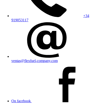
+34
919053117
ventas@flexfuel-company.com
On facebook