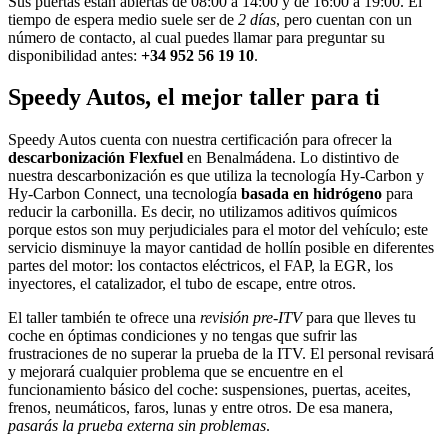
Sus puertas están abiertas de 08:00 a 14:00 y de 16:00 a 19:00. El
tiempo de espera medio suele ser de
2 días
, pero cuentan con un
número de contacto, al cual puedes llamar para preguntar su
disponibilidad antes:
+34 952 56 19 10
.
Speedy Autos, el mejor taller para ti
Speedy Autos cuenta con nuestra certificación para ofrecer la
descarbonización Flexfuel
en Benalmádena. Lo distintivo de
nuestra descarbonización es que utiliza la tecnología Hy-Carbon y
Hy-Carbon Connect, una tecnología
basada en hidrógeno
para
reducir la carbonilla. Es decir, no utilizamos aditivos químicos
porque estos son muy perjudiciales para el motor del vehículo; este
servicio disminuye la mayor cantidad de hollín posible en diferentes
partes del motor: los contactos eléctricos, el FAP, la EGR, los
inyectores, el catalizador, el tubo de escape, entre otros.
El taller también te ofrece una
revisión pre-ITV
para que lleves tu
coche en óptimas condiciones y no tengas que sufrir las
frustraciones de no superar la prueba de la ITV. El personal revisará
y mejorará cualquier problema que se encuentre en el
funcionamiento básico del coche: suspensiones, puertas, aceites,
frenos, neumáticos, faros, lunas y entre otros. De esa manera,
pasarás la prueba externa sin problemas
.