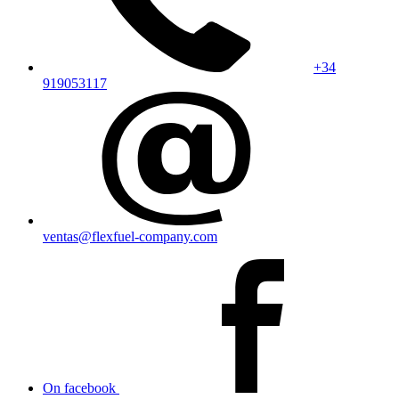
+34
919053117
ventas@flexfuel-company.com
On facebook