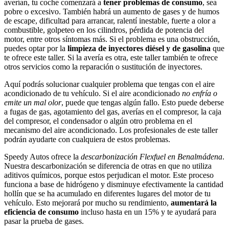
averían, tu coche comenzará a
tener problemas de consumo
, sea
pobre o excesivo. También habrá un aumento de gases y de humos
de escape, dificultad para arrancar, ralentí inestable, fuerte a olor a
combustible, golpeteo en los cilindros, pérdida de potencia del
motor, entre otros síntomas más. Si el problema es una obstrucción,
puedes optar por la
limpieza de inyectores diésel y de gasolina
que
te ofrece este taller. Si la avería es otra, este taller también te ofrece
otros servicios como la reparación o sustitución de inyectores.
Aquí podrás solucionar cualquier problema que tengas con el aire
acondicionado de tu vehículo. Si el aire acondicionado
no enfría o
emite un mal olor
, puede que tengas algún fallo. Esto puede deberse
a fugas de gas, agotamiento del gas, averías en el compresor, la caja
del compresor, el condensador o algún otro problema en el
mecanismo del aire acondicionado. Los profesionales de este taller
podrán ayudarte con cualquiera de estos problemas.
Speedy Autos ofrece la
descarbonización Flexfuel en Benalmádena
.
Nuestra descarbonización se diferencia de otras en que no utiliza
aditivos químicos, porque estos perjudican el motor. Este proceso
funciona a base de hidrógeno y disminuye efectivamente la cantidad
hollín que se ha acumulado en diferentes lugares del motor de tu
vehículo. Esto mejorará por mucho su rendimiento,
aumentará la
eficiencia de consumo
incluso hasta en un 15% y te ayudará para
pasar la prueba de gases.