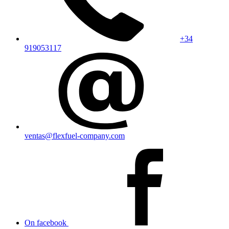
+34
919053117
ventas@flexfuel-company.com
On facebook