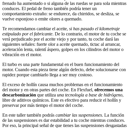
frenado ha aumentado o si alguna de las ruedas se para sola mientras
conduces. El pedal de freno también podría tener un
comportamiento extraño: se endurece, da chirridos, se desliza, se
vuelve esponjoso o emite olores a quemado.
Te recomendamos cambiar el aceite,
si has pasado el kilometraje
estipulado por el fabricante
. De lo contrario, el motor de tu coche se
verá perjudicado por el aceite viejo y por tanto, tu coche dará las
siguientes señales: fuerte olor a aceite quemado, tictac al arrancar,
aceleración lenta, ralentí áspero, golpes en los cilindros del motor o
vibración en el motor.
El turbo es una parte fundamental en el buen funcionamiento del
motor. Cuando esta pieza tiene algún defecto, debe solucionarse con
rapidez porque cambiarlo llega a ser muy costoso.
El exceso de hollín causa muchos problemas en el funcionamiento
del motor y en otras partes del coche. En Flexfuel,
ofrecemos una
descarbonización
que utiliza
una tecnología a base de hidrógeno
,
libre de aditivos químicos. Este es efectivo para reducir el hollín y
preservar por más tiempo el motor del coche.
En este taller también podrás
cambiar las suspensiones
. La función
de las suspensiones es dar estabilidad a tu coche mientras conduces.
Por eso, la principal señal de que tienes las suspensiones desgastadas