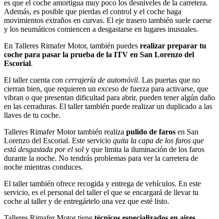
es que el coche amortigua muy poco los desniveles de la carretera.
Además, es posible que pierdas el control y el coche haga
movimientos extraños en curvas. El eje trasero también suele caerse
y los neumáticos comiencen a desgastarse en lugares inusuales.
En Talleres Rimafer Motor, también puedes
realizar preparar tu
coche para pasar la prueba de la ITV en San Lorenzo del
Escorial
.
El taller cuenta con
cerrajería de automóvil
. Las puertas que no
cierran bien, que requieren un exceso de fuerza para activarse, que
vibran o que presentan dificultad para abrir, pueden tener algún daño
en las cerraduras. El taller también puede realizar un duplicado a las
llaves de tu coche.
Talleres Rimafer Motor también realiza
pulido de faros
en San
Lorenzo del Escorial. Este servicio
quita la capa de los faros que
está desgastada por el sol
y que limita la iluminación de los faros
durante la noche. No tendrás problemas para ver la carretera de
noche mientras conduces.
El taller también ofrece recogida y entrega de vehículos. En este
servicio, es el personal del taller el que se encargará de llevar tu
coche al taller y de entregártelo una vez que esté listo.
Talleres Rimafer Motor tiene
técnicos especializados en aires