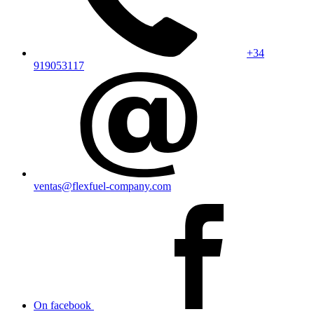
+34
919053117
ventas@flexfuel-company.com
On facebook