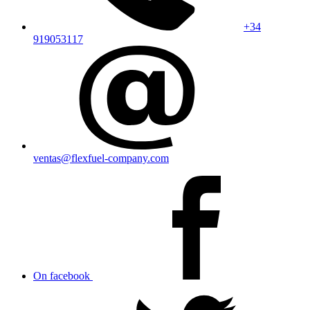
+34
919053117
ventas@flexfuel-company.com
On facebook