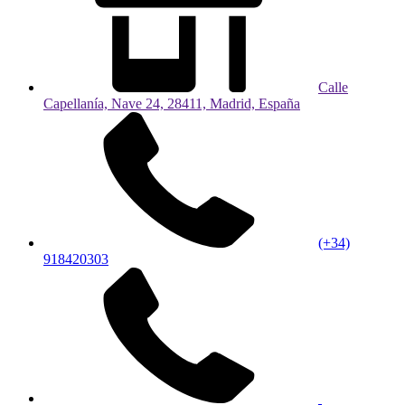
Calle
Capellanía, Nave 24, 28411, Madrid, España
(+34)
918420303