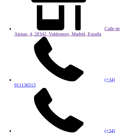
Calle de
Atenas, 4, 28342, Valdemoro, Madrid, España
(+34)
911136513
(+34)