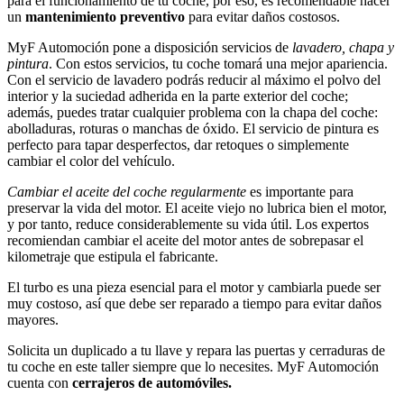
para el funcionamiento de tu coche, por eso, es recomendable hacer
un
mantenimiento preventivo
para evitar daños costosos.
MyF Automoción pone a disposición servicios de
lavadero, chapa y
pintura
. Con estos servicios, tu coche tomará una mejor apariencia.
Con el servicio de lavadero podrás reducir al máximo el polvo del
interior y la suciedad adherida en la parte exterior del coche;
además, puedes tratar cualquier problema con la chapa del coche:
abolladuras, roturas o manchas de óxido. El servicio de pintura es
perfecto para tapar desperfectos, dar retoques o simplemente
cambiar el color del vehículo.
Cambiar el aceite del coche regularmente
es importante para
preservar la vida del motor. El aceite viejo no lubrica bien el motor,
y por tanto, reduce considerablemente su vida útil. Los expertos
recomiendan cambiar el aceite del motor antes de sobrepasar el
kilometraje que estipula el fabricante.
El turbo es una pieza esencial para el motor y cambiarla puede ser
muy costoso, así que debe ser reparado a tiempo para evitar daños
mayores.
Solicita un duplicado a tu llave y repara las puertas y cerraduras de
tu coche en este taller siempre que lo necesites. MyF Automoción
cuenta con
cerrajeros de automóviles.