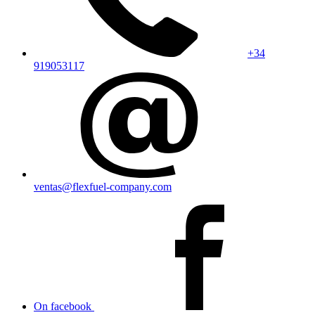
+34
919053117
ventas@flexfuel-company.com
On facebook