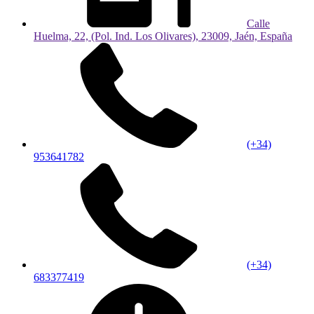
Calle
Huelma, 22, (Pol. Ind. Los Olivares), 23009, Jaén, España
(+34)
953641782
(+34)
683377419