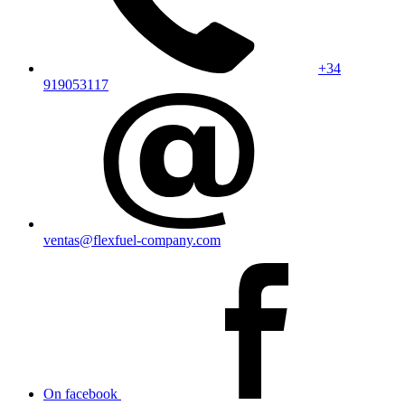
+34
919053117
ventas@flexfuel-company.com
On facebook