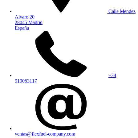
Calle Mendez
Alvaro 20
28045 Madrid
España
+34
919053117
ventas@flexfuel-company.com