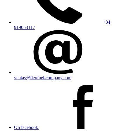
+34
919053117
ventas@flexfuel-company.com
On facebook