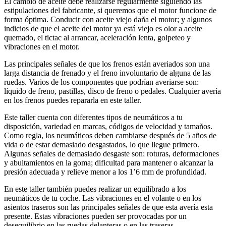
El cambio de aceite debe realizarse regularmente siguiendo las
estipulaciones del fabricante, si queremos que el motor funcione de
forma óptima. Conducir con aceite viejo daña el motor; y algunos
indicios de que el aceite del motor ya está viejo es olor a aceite
quemado, el tictac al arrancar, aceleración lenta, golpeteo y
vibraciones en el motor.
Las principales señales de que los frenos están averiados son una
larga distancia de frenado y el freno involuntario de alguna de las
ruedas. Varios de los componentes que podrían averiarse son:
líquido de freno, pastillas, disco de freno o pedales. Cualquier avería
en los frenos puedes repararla en este taller.
Este taller cuenta con diferentes tipos de neumáticos a tu
disposición, variedad en marcas, códigos de velocidad y tamaños.
Como regla, los neumáticos deben cambiarse después de 5 años de
vida o de estar demasiado desgastados, lo que llegue primero.
Algunas señales de demasiado desgaste son: roturas, deformaciones
y abultamientos en la goma; dificultad para mantener o alcanzar la
presión adecuada y relieve menor a los 1’6 mm de profundidad.
En este taller también puedes realizar un equilibrado a los
neumáticos de tu coche. Las vibraciones en el volante o en los
asientos traseros son las principales señales de que esta avería esta
presente. Estas vibraciones pueden ser provocadas por un
desequilibrio en las ruedas delanteras o en las traseras,