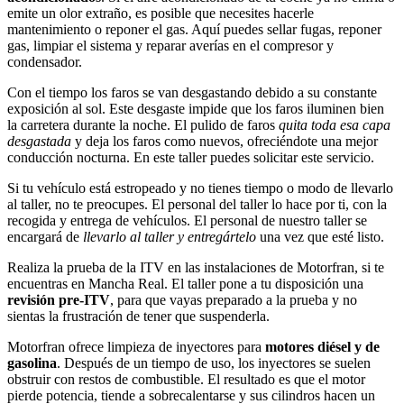
emite un olor extraño, es posible que necesites hacerle
mantenimiento o reponer el gas. Aquí puedes sellar fugas, reponer
gas, limpiar el sistema y reparar averías en el compresor y
condensador.
Con el tiempo los faros se van desgastando debido a su constante
exposición al sol. Este desgaste impide que los faros iluminen bien
la carretera durante la noche. El pulido de faros
quita toda esa capa
desgastada
y deja los faros como nuevos, ofreciéndote una mejor
conducción nocturna. En este taller puedes solicitar este servicio.
Si tu vehículo está estropeado y no tienes tiempo o modo de llevarlo
al taller, no te preocupes. El personal del taller lo hace por ti, con la
recogida y entrega de vehículos. El personal de nuestro taller se
encargará de
llevarlo al taller y entregártelo
una vez que esté listo.
Realiza la prueba de la ITV en las instalaciones de Motorfran, si te
encuentras en Mancha Real. El taller pone a tu disposición una
revisión pre-ITV
, para que vayas preparado a la prueba y no
sientas la frustración de tener que suspenderla.
Motorfran ofrece limpieza de inyectores para
motores diésel y de
gasolina
. Después de un tiempo de uso, los inyectores se suelen
obstruir con restos de combustible. El resultado es que el motor
pierde potencia, tiende a sobrecalentarse y sus cilindros hacen un