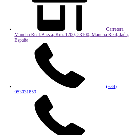
Carretera
Mancha Real-Baeza, Km. 1200, 23100, Mancha Real, Jaén,
España
(+34)
953031859