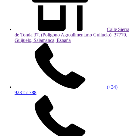
Calle Sierra
de Tonda 37, (Polígono Agroalimentario Guijuelo), 37770,
Guijuelo, Salamanca, España
(+34)
923151788