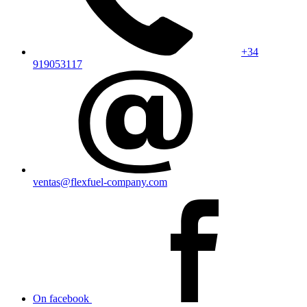
+34
919053117
ventas@flexfuel-company.com
On facebook