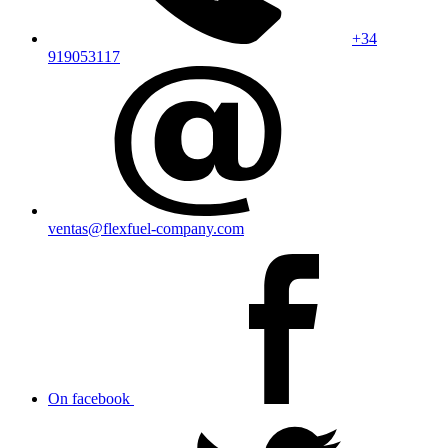
+34
919053117
ventas@flexfuel-company.com
On facebook