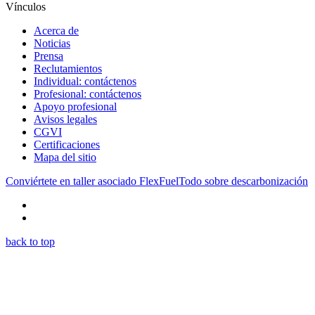
Vínculos
Acerca de
Noticias
Prensa
Reclutamientos
Individual: contáctenos
Profesional: contáctenos
Apoyo profesional
Avisos legales
CGVI
Certificaciones
Mapa del sitio
Conviértete en taller asociado FlexFuel
Todo sobre descarbonización
back to top