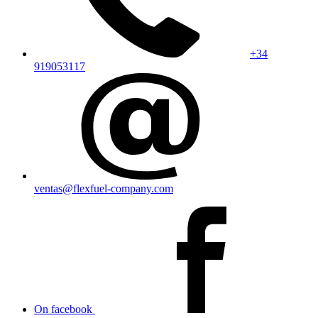
+34
919053117
ventas@flexfuel-company.com
On facebook