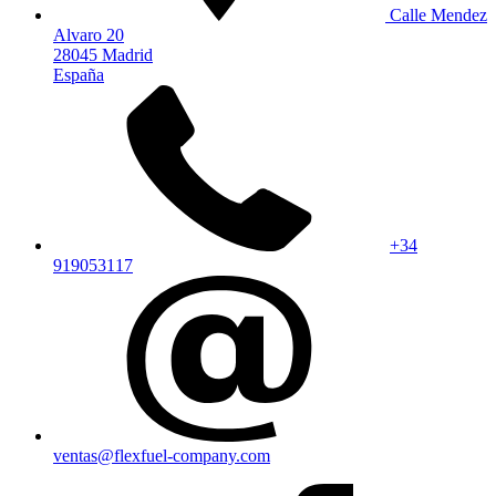
Calle Mendez
Alvaro 20
28045 Madrid
España
+34
919053117
ventas@flexfuel-company.com