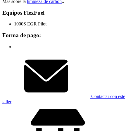
Más sobre la
limpieza de carbón
..
Equipos FlexFuel
1000S EGR Pilot
Forma de pago:
Contactar con este
taller