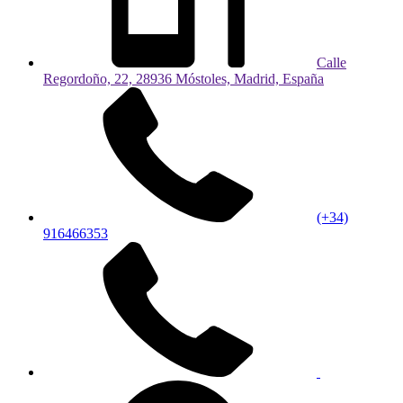
Calle
Regordoño, 22, 28936 Móstoles, Madrid, España
(+34)
916466353