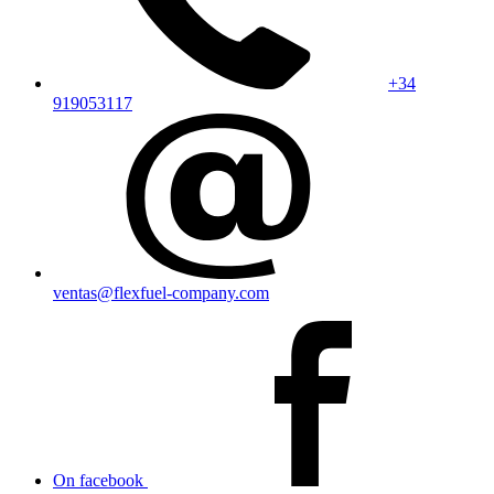
+34
919053117
ventas@flexfuel-company.com
On facebook