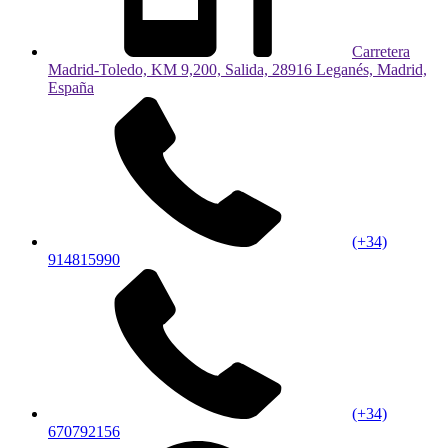
Carretera
Madrid-Toledo, KM 9,200, Salida, 28916 Leganés, Madrid,
España
(+34)
914815990
(+34)
670792156