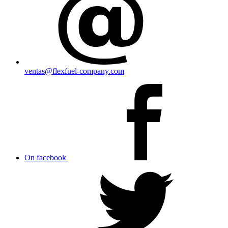
ventas@flexfuel-company.com
On facebook