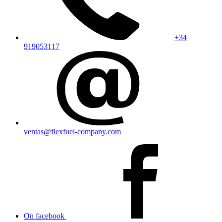
+34
919053117
ventas@flexfuel-company.com
On facebook