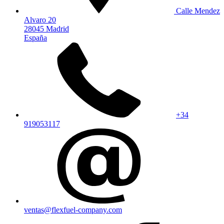
Calle Mendez
Alvaro 20
28045 Madrid
España
+34
919053117
ventas@flexfuel-company.com