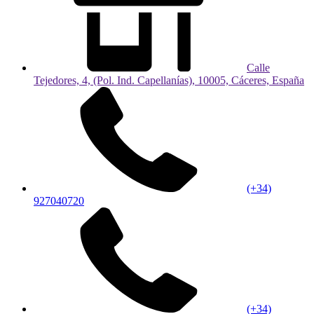
Calle
Tejedores, 4, (Pol. Ind. Capellanías), 10005, Cáceres, España
(+34)
927040720
(+34)