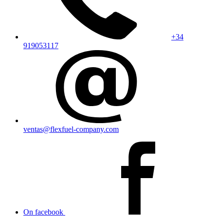
+34
919053117
ventas@flexfuel-company.com
On facebook