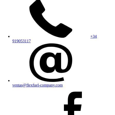
+34
919053117
ventas@flexfuel-company.com