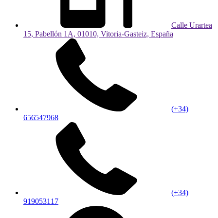
Calle Urartea
15, Pabellón 1A, 01010, Vitoria-Gasteiz, España
(+34)
656547968
(+34)
919053117