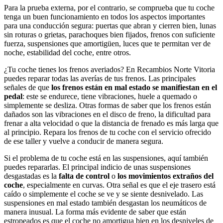
Para la prueba externa, por el contrario, se comprueba que tu coche
tenga un buen funcionamiento en todos los aspectos importantes
para una conducción segura: puertas que abran y cierren bien, lunas
sin roturas o grietas, parachoques bien fijados, frenos con suficiente
fuerza, suspensiones que amortigüen, luces que te permitan ver de
noche, estabilidad del coche, entre otros.
¿Tu coche tienes los frenos averiados? En Recambios Norte Vitoria
puedes reparar todas las averías de tus frenos. Las principales
señales de que
los frenos están en mal estado se manifiestan en el
pedal
: este se endurece, tiene vibraciones, huele a quemado o
simplemente se desliza. Otras formas de saber que los frenos están
dañados son las vibraciones en el disco de freno, la dificultad para
frenar a alta velocidad o que la distancia de frenado es más larga que
al principio. Repara los frenos de tu coche con el servicio ofrecido
de ese taller y vuelve a conducir de manera segura.
Si el problema de tu coche está en las suspensiones, aquí también
puedes repararlas. El principal indicio de unas suspensiones
desgastadas es la
falta de control
o
los movimientos extraños del
coche
, especialmente en curvas. Otra señal es que el eje trasero está
caído o simplemente el coche se ve y se siente desnivelado. Las
suspensiones en mal estado también desgastan los neumáticos de
manera inusual. La forma más evidente de saber que están
estropeados es que el coche no amortigua bien en los desniveles de