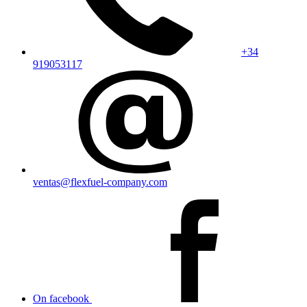
+34
919053117
ventas@flexfuel-company.com
On facebook