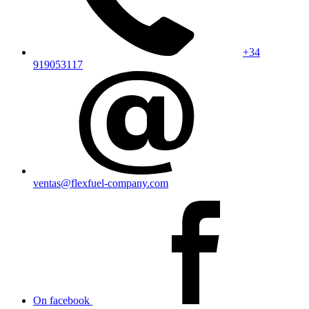
+34
919053117
ventas@flexfuel-company.com
On facebook