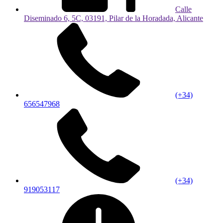
Calle
Diseminado 6, 5C, 03191, Pilar de la Horadada, Alicante
(+34)
656547968
(+34)
919053117