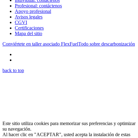
Individual: contáctenos
Profesional: contáctenos
Apoyo profesional
Avisos legales
CGVI
Certificaciones
Mapa del sitio
Conviértete en taller asociado FlexFuel
Todo sobre descarbonización
back to top
Este sitio utiliza cookies para memorizar sus preferencias y optimizar
su navegación.
Al hacer clic en "ACEPTAR", usted acepta la instalación de estas