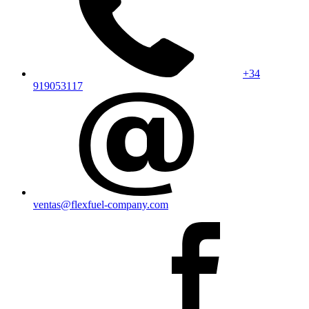
+34
919053117
ventas@flexfuel-company.com