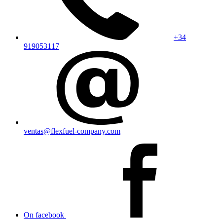
+34
919053117
ventas@flexfuel-company.com
On facebook