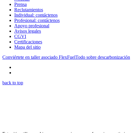
Prensa
Reclutamientos
Individual: contáctenos
Profesional: contáctenos
Apoyo profesional
Avisos legales
CGVI
Certificaciones
Mapa del sitio
Conviértete en taller asociado FlexFuel
Todo sobre descarbonización
back to top