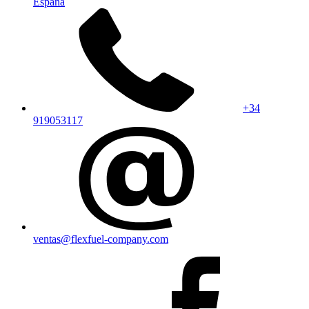
España
+34
919053117
ventas@flexfuel-company.com