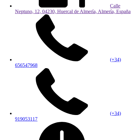
Calle
Neptuno, 12, 04230, Huercal de Almería, Almería, España
(+34)
656547968
(+34)
919053117