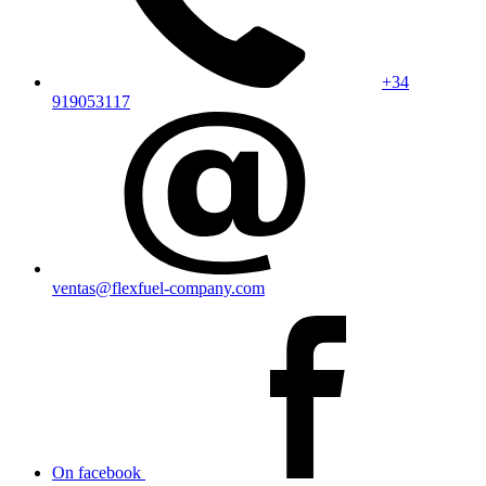
+34
919053117
ventas@flexfuel-company.com
On facebook