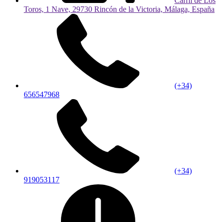
Carril de Los
Toros, 1 Nave, 29730 Rincón de la Victoria, Málaga, España
(+34)
656547968
(+34)
919053117