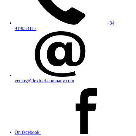
+34
919053117
ventas@flexfuel-company.com
On facebook