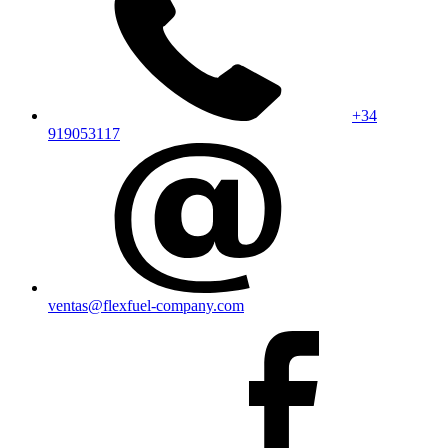
+34
919053117
ventas@flexfuel-company.com