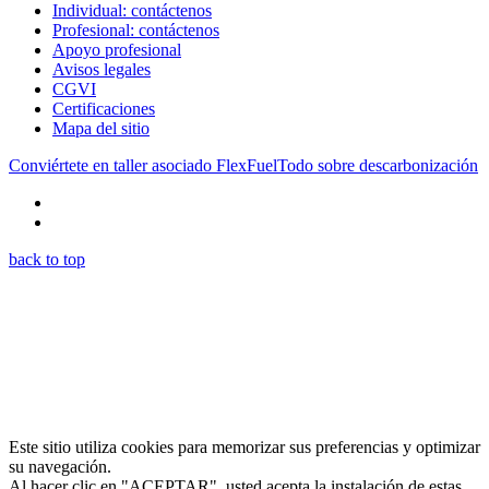
Individual: contáctenos
Profesional: contáctenos
Apoyo profesional
Avisos legales
CGVI
Certificaciones
Mapa del sitio
Conviértete en taller asociado FlexFuel
Todo sobre descarbonización
back to top
Este sitio utiliza cookies para memorizar sus preferencias y optimizar
su navegación.
Al hacer clic en "ACEPTAR", usted acepta la instalación de estas