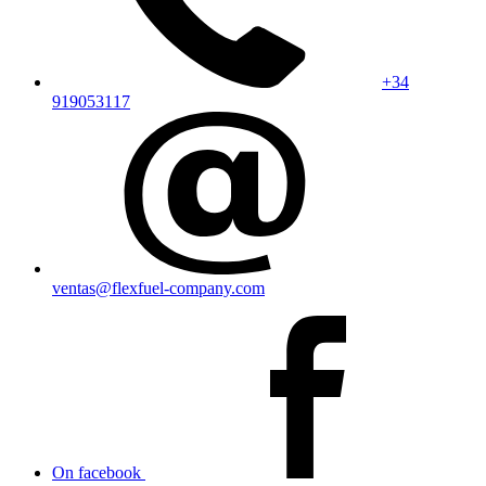
+34
919053117
ventas@flexfuel-company.com
On facebook