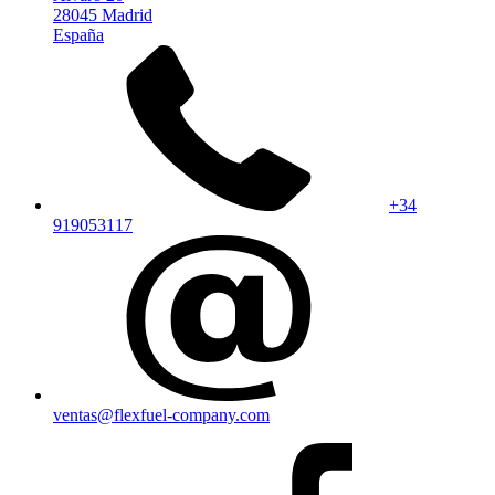
28045 Madrid
España
+34
919053117
ventas@flexfuel-company.com