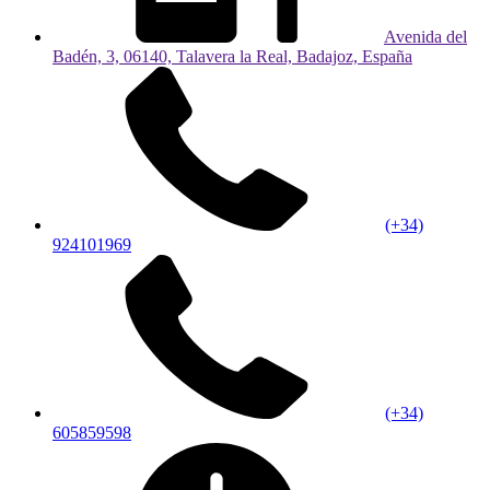
Avenida del
Badén, 3, 06140, Talavera la Real, Badajoz, España
(+34)
924101969
(+34)
605859598