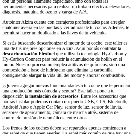
con un personal altamente capacitado, sino con todas las
herramientas necesarias para realizar un trabajo efectivo: elevadores,
diagnosis, máquina de ozono y carga de A/A.
Autointer Alzira cuenta con cerrajeros profesionales para arreglar
cualquier avería en las puertas y cerraduras de tu coche. Además, te
permitirá hacer un duplicado a las llaves de tu vehículo.
Si estás buscando descarbonizar el motor de tu coche, este taller es
una de tus mejores opciones en Alzira. Aquí podrás contratar la
descarbonización Flexfuel
que utiliza la tecnología Hy-Carbon y
Hy-Carbon Connect para reducir la acumulación de hollín en el
motor. Nuestro proceso no emplea aditivos de químicos, sino una
composición a base de hidrógeno que elimina la carbonilla,
consiguiendo alargar la vida útil del motor y ahorrar combustible.
¿Quieres agregar nuevas funcionalidades a tu coche que te permitan
una conducción más cómoda y segura? Este taller pone a tu
disposición la
instalación de accesorios
. Entre los accesorios que
podrás instalar podemos contar con: puerto USB, GPS, Bluetooth,
Android Auto o Apple Car Play, sensor de luz, sensor de lluvia,
sensores de aparcamiento, cámara de marcha atrás, sistema de
control de presión de neumáticos, entre otros.
Los frenos de los coches deben ser reparados apenas comiencen a
dar señal de que tienen averías. La señal más común de que hay una