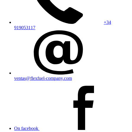
+34
919053117
ventas@flexfuel-company.com
On facebook