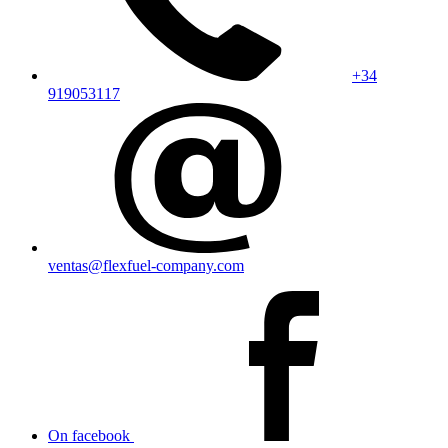
+34
919053117
ventas@flexfuel-company.com
On facebook