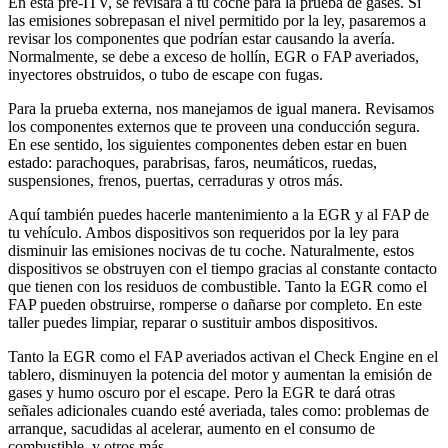
En esta pre-ITV, se revisará a tu coche para la prueba de gases. Si
las emisiones sobrepasan el nivel permitido por la ley, pasaremos a
revisar los componentes que podrían estar causando la avería.
Normalmente, se debe a exceso de hollín, EGR o FAP averiados,
inyectores obstruidos, o tubo de escape con fugas.
Para la prueba externa, nos manejamos de igual manera. Revisamos
los componentes externos que te proveen una conducción segura.
En ese sentido, los siguientes componentes deben estar en buen
estado: parachoques, parabrisas, faros, neumáticos, ruedas,
suspensiones, frenos, puertas, cerraduras y otros más.
Aquí también puedes hacerle mantenimiento a la EGR y al FAP de
tu vehículo. Ambos dispositivos son requeridos por la ley para
disminuir las emisiones nocivas de tu coche. Naturalmente, estos
dispositivos se obstruyen con el tiempo gracias al constante contacto
que tienen con los residuos de combustible. Tanto la EGR como el
FAP pueden obstruirse, romperse o dañarse por completo. En este
taller puedes limpiar, reparar o sustituir ambos dispositivos.
Tanto la EGR como el FAP averiados activan el Check Engine en el
tablero, disminuyen la potencia del motor y aumentan la emisión de
gases y humo oscuro por el escape. Pero la EGR te dará otras
señales adicionales cuando esté averiada, tales como: problemas de
arranque, sacudidas al acelerar, aumento en el consumo de
combustible, y otros más.