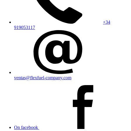
+34
919053117
ventas@flexfuel-company.com
On facebook