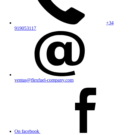
+34
919053117
ventas@flexfuel-company.com
On facebook