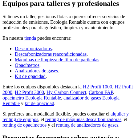
Equipos para talleres y profesionales
Si tienes un taller, gestionas flotas o quieres ofrecer servicios de
reducción de emisiones, Ecología Rentable cuenta con equipos
profesionales para diagnóstico, limpieza y mantenimiento.
En nuestra
tienda
puedes encontrar:
Descarbonizadoras
.
Descarbonizadoras reacondicionadas
.
Máquinas de limpieza de filtro de partículas
.
Opacímetros
.
Analizadores de gases
.
Kit de opacidad
.
Entre los equipos disponibles destacan la
H2 Profit 1000
,
H2 Profit
2000
,
H2 Profit 3000
,
Hy-Carbon Connect
,
Carbon FAP
,
opacímetro Ecología Rentable
,
analizador de gases Ecología
Rentable
y
kit de opacidad
.
Si prefieres una modalidad flexible, puedes consultar el
alquiler y
renting de equipos
, el
renting de máquinas descarbonizadoras
, el
renting de opacímetros
y el
renting de analizadores de gases
.
Preguntas frecuentes sobre autovía y