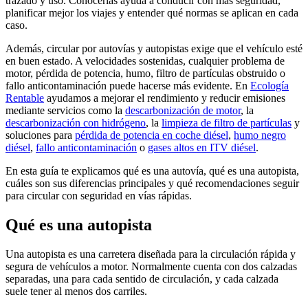
trazado y uso. Conocerlas ayuda a conducir con más seguridad,
planificar mejor los viajes y entender qué normas se aplican en cada
caso.
Además, circular por autovías y autopistas exige que el vehículo esté
en buen estado. A velocidades sostenidas, cualquier problema de
motor, pérdida de potencia, humo, filtro de partículas obstruido o
fallo anticontaminación puede hacerse más evidente. En
Ecología
Rentable
ayudamos a mejorar el rendimiento y reducir emisiones
mediante servicios como la
descarbonización de motor
, la
descarbonización con hidrógeno
, la
limpieza de filtro de partículas
y
soluciones para
pérdida de potencia en coche diésel
,
humo negro
diésel
,
fallo anticontaminación
o
gases altos en ITV diésel
.
En esta guía te explicamos qué es una autovía, qué es una autopista,
cuáles son sus diferencias principales y qué recomendaciones seguir
para circular con seguridad en vías rápidas.
Qué es una autopista
Una autopista es una carretera diseñada para la circulación rápida y
segura de vehículos a motor. Normalmente cuenta con dos calzadas
separadas, una para cada sentido de circulación, y cada calzada
suele tener al menos dos carriles.