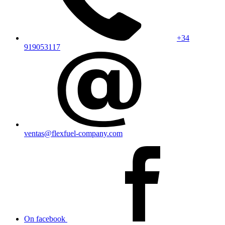
+34
919053117
ventas@flexfuel-company.com
On facebook