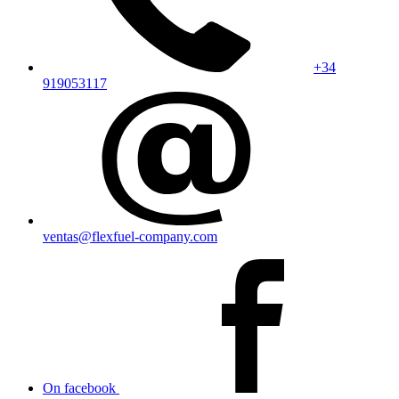
+34
919053117
ventas@flexfuel-company.com
On facebook