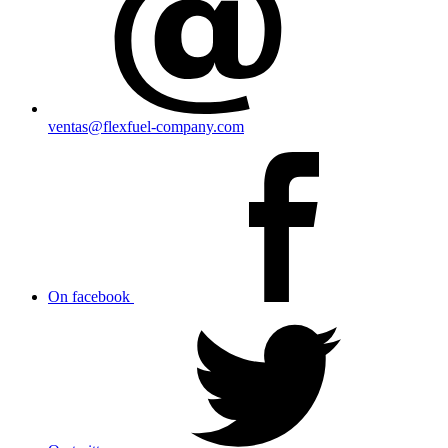
ventas@flexfuel-company.com
On facebook