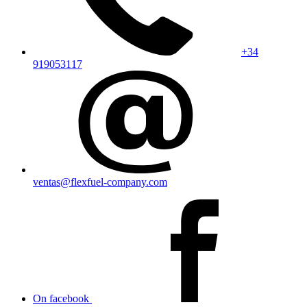
+34
919053117
ventas@flexfuel-company.com
On facebook