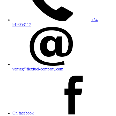
+34
919053117
ventas@flexfuel-company.com
On facebook