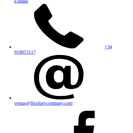
España
+34
919053117
ventas@flexfuel-company.com