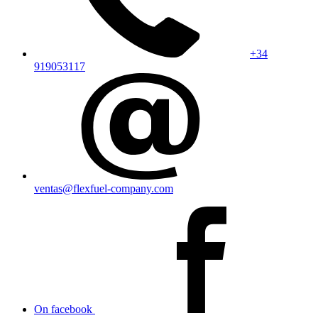
+34
919053117
ventas@flexfuel-company.com
On facebook