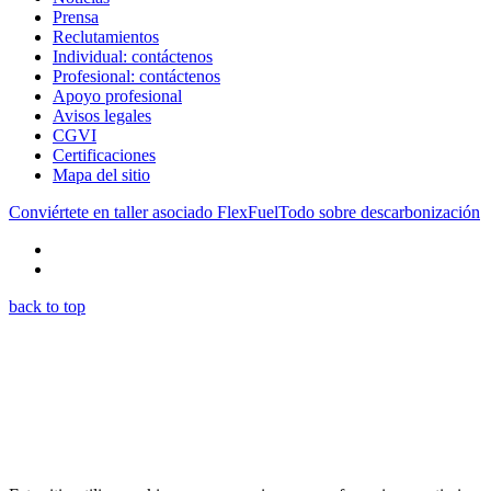
Prensa
Reclutamientos
Individual: contáctenos
Profesional: contáctenos
Apoyo profesional
Avisos legales
CGVI
Certificaciones
Mapa del sitio
Conviértete en taller asociado FlexFuel
Todo sobre descarbonización
back to top