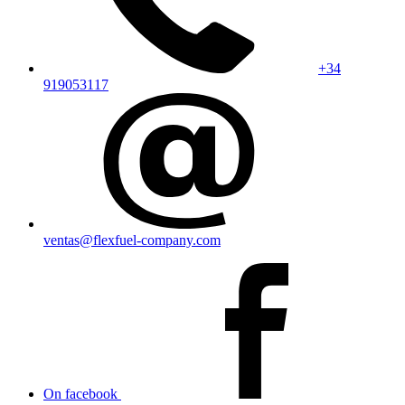
+34
919053117
ventas@flexfuel-company.com
On facebook