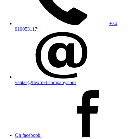
+34
919053117
ventas@flexfuel-company.com
On facebook