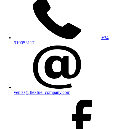
+34
919053117
ventas@flexfuel-company.com