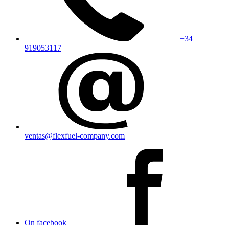
+34
919053117
ventas@flexfuel-company.com
On facebook