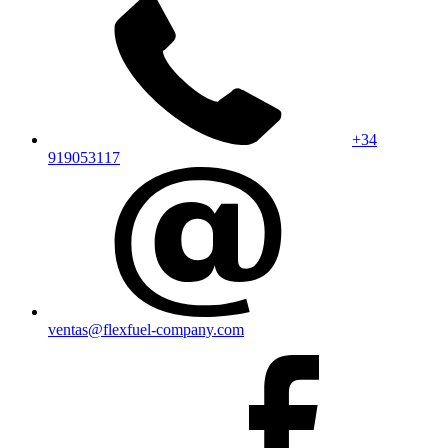
+34
919053117
ventas@flexfuel-company.com