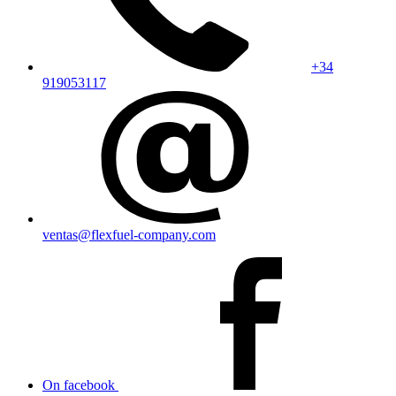
+34
919053117
ventas@flexfuel-company.com
On facebook