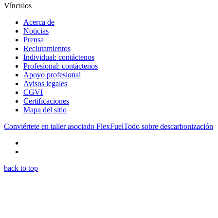
Vínculos
Acerca de
Noticias
Prensa
Reclutamientos
Individual: contáctenos
Profesional: contáctenos
Apoyo profesional
Avisos legales
CGVI
Certificaciones
Mapa del sitio
Conviértete en taller asociado FlexFuel
Todo sobre descarbonización
back to top