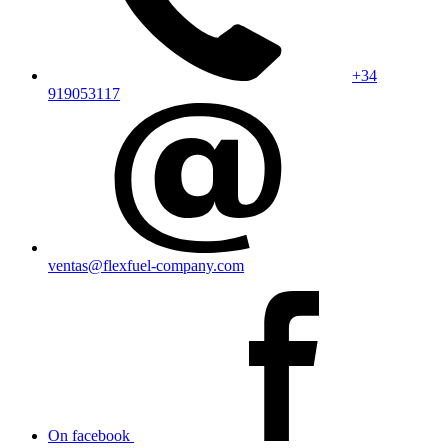
+34
919053117
ventas@flexfuel-company.com
On facebook