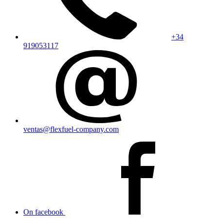
+34
919053117
ventas@flexfuel-company.com
On facebook