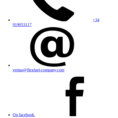
+34
919053117
ventas@flexfuel-company.com
On facebook