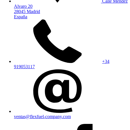
Calle Mendez
Alvaro 20
28045 Madrid
España
+34
919053117
ventas@flexfuel-company.com